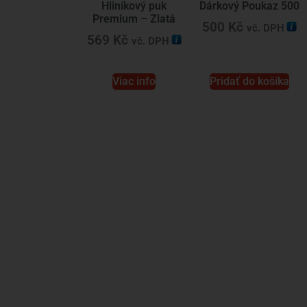
Hliníkový puk
Dárkový Poukaz 500
Premium – Zlatá
500
Kč
vč. DPH
569
Kč
vč. DPH
Viac info
Pridať do košíka