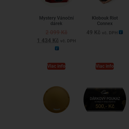
Mystery Vánoční
Klobouk Riot
dárek
Connex
2 099
Kč
49
Kč
vč. DPH
1 434
Kč
vč. DPH
Viac info
Viac info