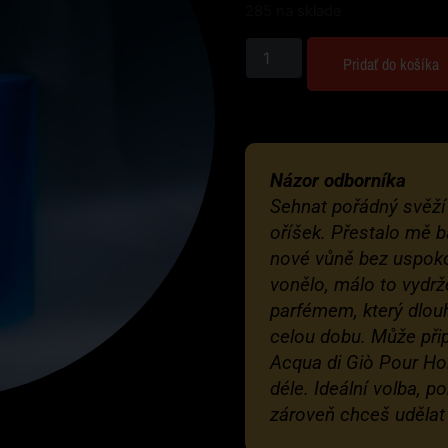
285 na sklade
Pridať do košíka
Názor odborníka
Sehnat pořádný svěží
oříšek. Přestalo mě ba
nové vůně bez uspoko
vonělo, málo to vydrž
parfémem, který dlouh
celou dobu. Může při
Acqua di Giò Pour H
déle. Ideální volba, p
zároveň chceš udělat