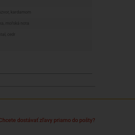
zázvor, kardamom
lka, mořská nota
tal, cedr
Chcete dostávať zľavy priamo do pošty?