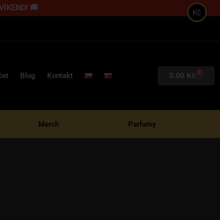
 VIKEND! 🚚
Kč
0
0.00
Kč
čet
Blog
Kontakt
Merch
Parfumy