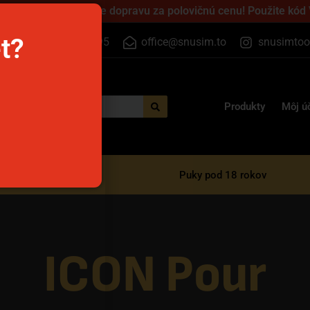
 cez víkend a získajte dopravu za polovičnú cenu! Použite kód
et?
+420 733 525 395
office@snusim.to
snusimtoo
Produkty
Môj ú
razové e-cigarety
Puky pod 18 rokov
ICON Pour