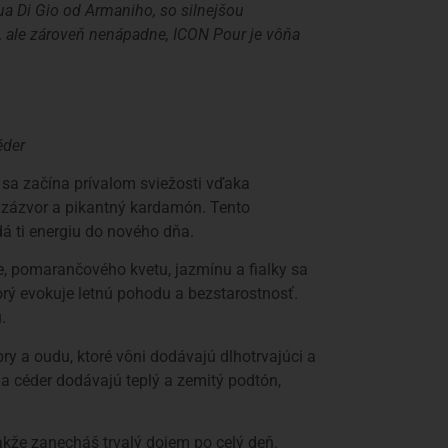
qua Di Gio od Armaniho, so silnejšou
, ale zároveň nenápadne, ICON Pour je vôňa
éder
 sa začína prívalom sviežosti vďaka
 zázvor a pikantný kardamón. Tento
dá ti energiu do nového dňa.
e, pomarančového kvetu, jazmínu a fialky sa
orý evokuje letnú pohodu a bezstarostnosť.
.
ry a oudu, ktoré vôni dodávajú dlhotrvajúci a
 a céder dodávajú teplý a zemitý podtón,
akže zanecháš trvalý dojem po celý deň.