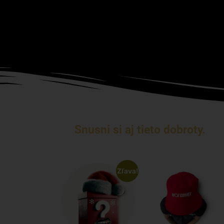
Snusni si aj tieto dobroty.
Zľava!