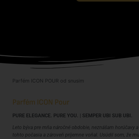
Parfém ICON POUR od snusim
Parfém ICON Pour
PURE ELEGANCE. PURE YOU. | SEMPER UBI SUB UBI.
Leto býva pre mňa náročné obdobie, neznášam horúčavy a je
tohto počasia a zároveň príjemne voňal. Usúdil som, že 