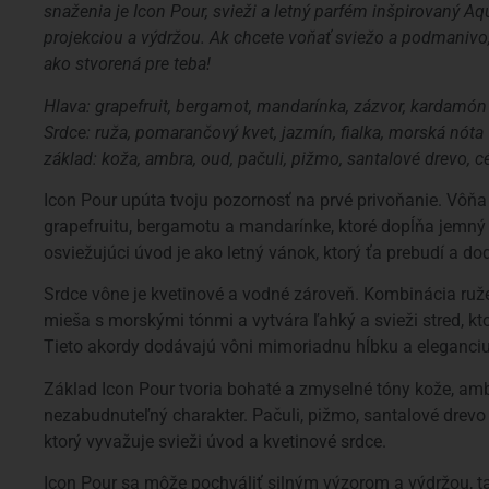
snaženia je Icon Pour, svieži a letný parfém inšpirovaný A
projekciou a výdržou. Ak chcete voňať sviežo a podmanivo
ako stvorená pre teba!
Hlava: grapefruit, bergamot, mandarínka, zázvor, kardamón
Srdce: ruža, pomarančový kvet, jazmín, fialka, morská nóta
základ: koža, ambra, oud, pačuli, pižmo, santalové drevo, c
Icon Pour upúta tvoju pozornosť na prvé privoňanie. Vôňa
grapefruitu, bergamotu a mandarínke, ktoré dopĺňa jemný
osviežujúci úvod je ako letný vánok, ktorý ťa prebudí a do
Srdce vône je kvetinové a vodné zároveň. Kombinácia ruž
mieša s morskými tónmi a vytvára ľahký a svieži stred, kt
Tieto akordy dodávajú vôni mimoriadnu hĺbku a eleganciu
Základ Icon Pour tvoria bohaté a zmyselné tóny kože, amb
nezabudnuteľný charakter. Pačuli, pižmo, santalové drevo
ktorý vyvažuje svieži úvod a kvetinové srdce.
Icon Pour sa môže pochváliť silným výzorom a výdržou, t