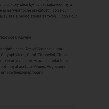
 muža, ktorý chce byť svieži, sebavedomý a
aj na výnimočné príležitosti. Icon Pour
á, svieža a neodolateľná zároveň – Icon Pour
etrovice u Karviné
naphthalenes, Acetyl Cedrene, alpha-
aryophyllene, Citral, Citronellol, Citrus
iol, Geranyl acetate, Hexadecanolactone,
ol, Linyal acetate, Pinene, Pogostemon
, Trimethylbenzenepropanol,