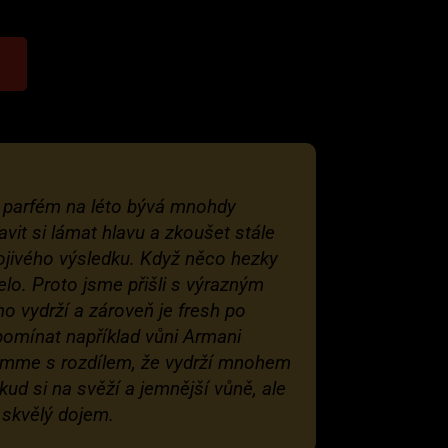
 parfém na léto bývá mnohdy
vit si lámat hlavu a zkoušet stále
jivého výsledku. Když něco hezky
elo. Proto jsme přišli s výrazným
o vydrží a zároveň je fresh po
pomínat například vůni Armani
omme s rozdílem, že vydrží mnohem
okud si na svěží a jemnější vůně, ale
 skvělý dojem.