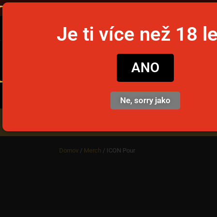
Objednajte
Je ti více než 18 l
snusim
ANO
Ne, sorry jako
Nikotinové vrecúška
Jedno
Domov
/
Merch
/ ICON Pour