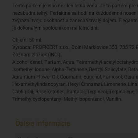
Tento parfém je viac než len letná vôňa. Je to parfém pre
nezabudnuteľný. Perfektne sa hodí na každodenné nosenie 
zvýrazní tvoju osobnosť a zanechá trvalý dojem. Elegantn
je dokonalým spoločníkom na letné dni.
Objem: 50 ml
Výrobca: PROFICERT s.r.o., Dolní Marklovice 353, 735 72 P
Zoznam zložiek (INCI):
Alcohol denat, Parfum, Aqua, Tetramethyl acetyloctahydro
Isomethyl Ionone, Alpha-Terpinene, Benzyl Salicylate, Beta-C
Aurantium Flower Oil, Coumarin, Eugenol, Farnesol, Geran
Hexamethylindanopyran, Hexyl Cinnamal, Limonene, Linalo
Cablin Oil, Rose ketones, Santalol, Terpineol, Terpinolene
Trimethylcyclopentenyl Methylisopentenol, Vanilin.
Ďalšie informácie