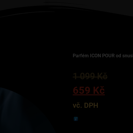
Parfém ICON POUR od snus
1 099
Kč
659
Kč
vč. DPH