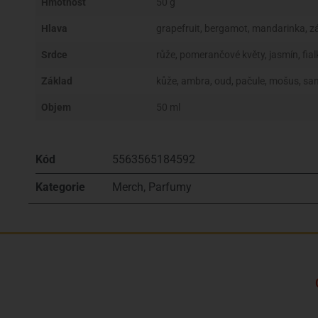
Hmotnosť
50 g
Hlava
grapefruit, bergamot, mandarinka, 
Srdce
růže, pomerančové květy, jasmín, fia
Základ
kůže, ambra, oud, pačule, mošus, san
Objem
50 ml
Kód
5563565184592
Kategorie
Merch
,
Parfumy
Kto sme?
Značky