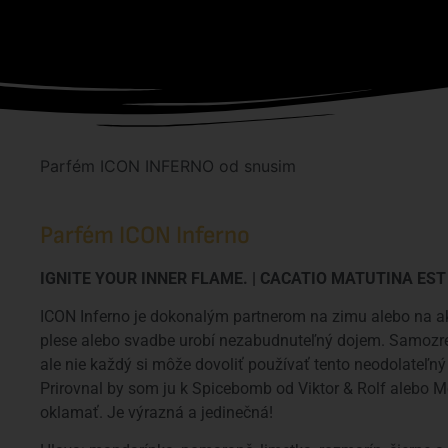
Parfém ICON INFERNO od snusim
Parfém ICON Inferno
IGNITE YOUR INNER FLAME. | CACATIO MATUTINA ES
ICON Inferno je dokonalým partnerom na zimu alebo na ak
plese alebo svadbe urobí nezabudnuteľný dojem. Samozre
ale nie každý si môže dovoliť používať tento neodolateľný
Prirovnal by som ju k Spicebomb od Viktor & Rolf alebo 
oklamať. Je výrazná a jedinečná!