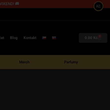
 VIKEND! 🚚
Kč
0
0.00
Kč
čet
Blog
Kontakt
Merch
Parfumy