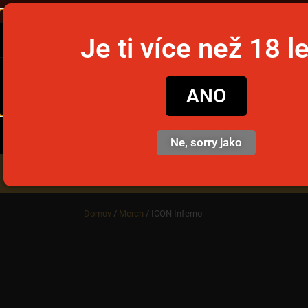
Objednajte
Je ti více než 18 l
snusim
ANO
Ne, sorry jako
Nikotinové vrecúška
Jedno
Domov
/
Merch
/ ICON Inferno