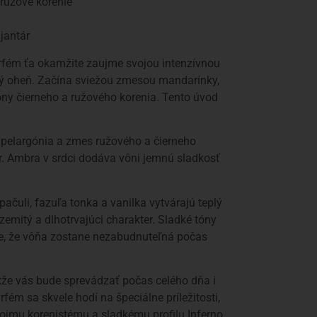
 ružové korenie
 jantár
arfém ťa okamžite zaujme svojou intenzívnou
ný oheň. Začína sviežou zmesou mandarínky,
óny čierneho a ružového korenia. Tento úvod
a, pelargónia a zmes ružového a čierneho
ter. Ambra v srdci dodáva vôni jemnú sladkosť
ačuli, fazuľa tonka a vanilka vytvárajú teplý
 zemitý a dlhotrvajúci charakter. Sladké tóny
čuje, že vôňa zostane nezabudnuteľná počas
akže vás bude sprevádzať počas celého dňa i
fém sa skvele hodí na špeciálne príležitosti,
vojmu korenistému a sladkému profilu Inferno