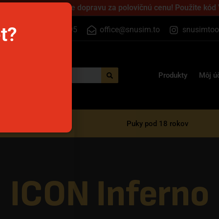
 cez víkend a získajte dopravu za polovičnú cenu! Použite kód
et?
+420 733 525 395
office@snusim.to
snusimtoo
Produkty
Môj ú
razové e-cigarety
Puky pod 18 rokov
ICON Inferno