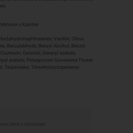
em.
etrovice u Karviné
loctahydronaphthalenes, Vanillin, Citrus
ene, Benzaldehyde, Benzyl Alcohol, Benzyl
 Coumarin, Geraniol, Geranyl acetate,
nyal acetate, Pelargonium Graveolens Flower
l, Terpinolene, Trimethylcyclopentenyl
rýn, černý a růžový pepř