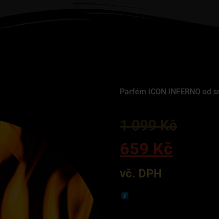
Parfém ICON INFERNO od s
1 099
Kč
659
Kč
vč. DPH