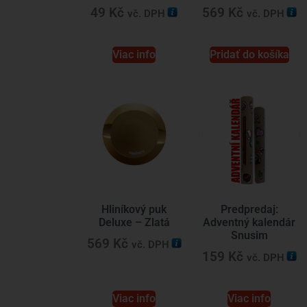
49
Kč
569
Kč
vč. DPH
vč. DPH
Viac info
Pridať do košíka
Hliníkový puk
Predpredaj:
Deluxe – Zlatá
Adventný kalendár
Snusim
569
Kč
vč. DPH
159
Kč
vč. DPH
Viac info
Viac info