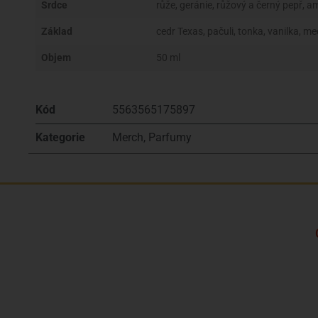
Srdce
růže, geránie, růžový a černý pepř, 
Základ
cedr Texas, pačuli, tonka, vanilka, m
Objem
50 ml
Kód
5563565175897
Kategorie
Merch
,
Parfumy
Kto sme?
Značky
Často kladené otázky a odpovede
Kontakt
Formulár sťažnosti