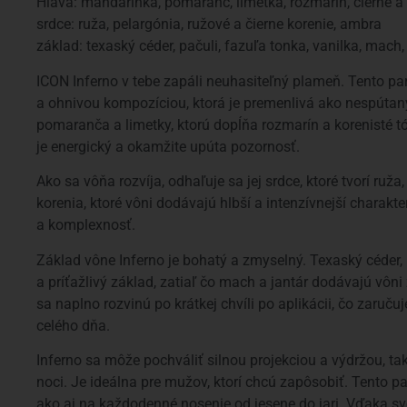
Hlava: mandarínka, pomaranč, limetka, rozmarín, čierne a
srdce: ruža, pelargónia, ružové a čierne korenie, ambra
základ: texaský céder, pačuli, fazuľa tonka, vanilka, mach,
ICON Inferno v tebe zapáli neuhasiteľný plameň. Tento p
a ohnivou kompozíciou, ktorá je premenlivá ako nespúta
pomaranča a limetky, ktorú dopĺňa rozmarín a korenisté t
je energický a okamžite upúta pozornosť.
Ako sa vôňa rozvíja, odhaľuje sa jej srdce, ktoré tvorí ruž
korenia, ktoré vôni dodávajú hlbší a intenzívnejší charak
a komplexnosť.
Základ vône Inferno je bohatý a zmyselný. Texaský céder, p
a príťažlivý základ, zatiaľ čo mach a jantár dodávajú vôni
sa naplno rozvinú po krátkej chvíli po aplikácii, čo zaru
celého dňa.
Inferno sa môže pochváliť silnou projekciou a výdržou, t
noci. Je ideálna pre mužov, ktorí chcú zapôsobiť. Tento par
ako aj na každodenné nosenie od jesene do jari. Vďaka s