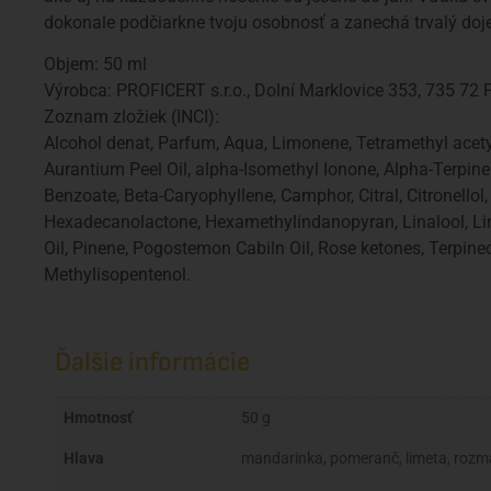
dokonale podčiarkne tvoju osobnosť a zanechá trvalý doj
Objem: 50 ml
Výrobca: PROFICERT s.r.o., Dolní Marklovice 353, 735 72 P
Zoznam zložiek (INCI):
Alcohol denat, Parfum, Aqua, Limonene, Tetramethyl acety
Aurantium Peel Oil, alpha-Isomethyl Ionone, Alpha-Terpin
Benzoate, Beta-Caryophyllene, Camphor, Citral, Citronellol,
Hexadecanolactone, Hexamethylindanopyran, Linalool, Li
Oil, Pinene, Pogostemon Cabiln Oil, Rose ketones, Terpineo
Methylisopentenol.
Ďalšie informácie
Hmotnosť
50 g
Hlava
mandarinka, pomeranč, limeta, rozma