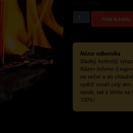
252 na sklade
Pridať do košíka
Názor odborníka
Sladký, kořenitý, výra
Název Inferno ti napo
na večer a do chladně
vydrží vonět celý den
rande, tak s tímto se
100%!