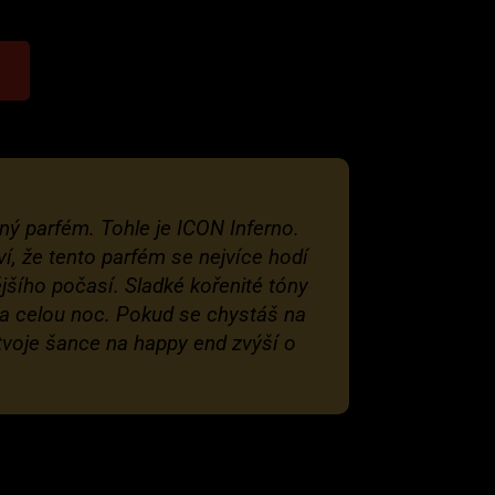
zný parfém. Tohle je ICON Inferno.
ví, že tento parfém se nejvíce hodí
jšího počasí. Sladké kořenité tóny
 a celou noc. Pokud se chystáš na
 tvoje šance na happy end zvýší o