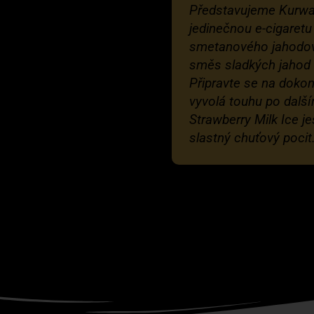
Představujeme Kurwa 
jedinečnou e-cigaretu
smetanového jahodov
směs sladkých jahod 
Připravte se na dokona
vyvolá touhu po dalš
Strawberry Milk Ice je
slastný chuťový pocit