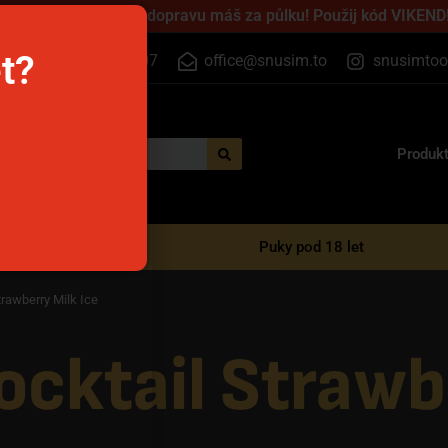
jednej přes víkend a dopravu máš za půlku! Použij kód VIKEND!
et?
+420 555 500 807
office@snusim.to
snusimtoo
Produk
é e-cigarety
Puky pod 18 let
rawberry Milk Ice
cktail Strawb