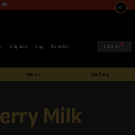
 🚚
Kč
0
0.00
Kč
ty
Můj účet
Blog
Kontakty
Merch
Parfémy
erry Milk