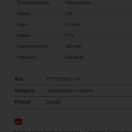
Životnost baterie
700 potáhnutí
Objem
2 ml
Odpor
1,7 ohm
Napětí
3,7 V
Kapacita baterie
500 mAh
Podvícení
LED dioda
Kód
4779053621192
Kategorie
Jednorázové e-cigarety
Příchuť
jahoda
Acest produs conține nicotină, o substanță care pr