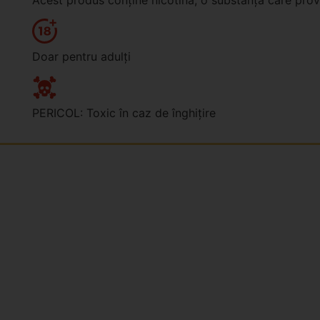
Doar pentru adulți
PERICOL: Toxic în caz de înghițire
Kdo jsme?
Naše značky
Napsali o nás
Blog
Časté otázky a odpovědi
Kontakty
Reklamační formulář
Obchodní podmínky