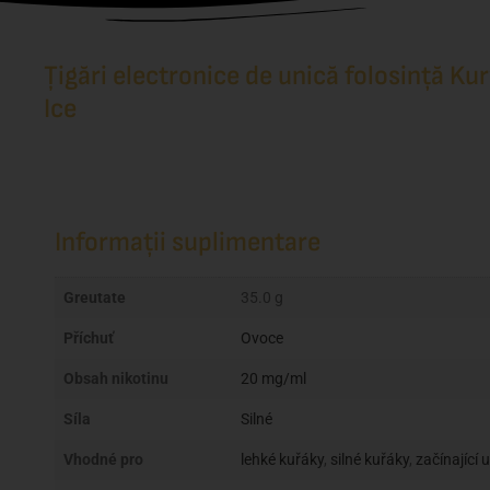
Țigări electronice de unică folosință K
Ice
Informații suplimentare
Greutate
35.0 g
Příchuť
Ovoce
Obsah nikotinu
20 mg/ml
Síla
Silné
Vhodné pro
lehké kuřáky
,
silné kuřáky
,
začínající 