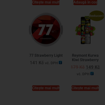
Citește mai mult
Adaugă în coș
Reduceri!
77 Strawberry Light
Reymont Kurwa
Kiwi Strawberry
141
Kč
vč. DPH
179
Kč
149
Kč
vč. DPH
Citește mai mult
Citește mai mult