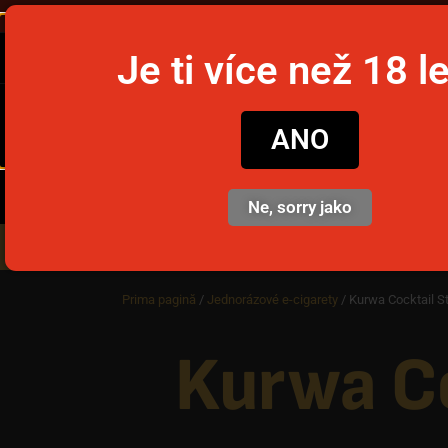
Ob
Je ti více než 18 l
snusim
ANO
Ne, sorry jako
Nikotinové sáčky
Jednorázov
Prima pagină
/
Jednorázové e-cigarety
/ Kurwa Cocktail St
Kurwa Co