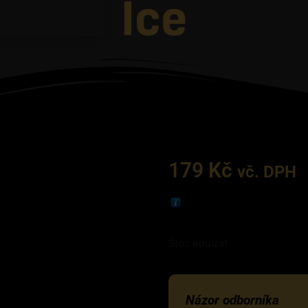
Ice
179
Kč
vč. DPH
Stoc epuizat
Názor odborníka