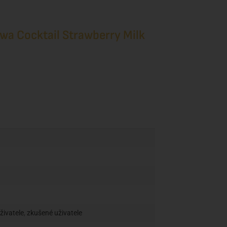
urwa Cocktail Strawberry Milk
uživatele
,
zkušené uživatele