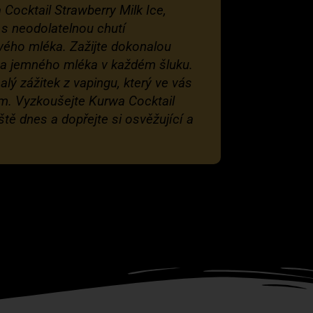
Cocktail Strawberry Milk Ice,
 s neodolatelnou chutí
ého mléka. Zažijte dokonalou
a jemného mléka v každém šluku.
lý zážitek z vapingu, který ve vás
ím. Vyzkoušejte Kurwa Cocktail
ště dnes a dopřejte si osvěžující a
.