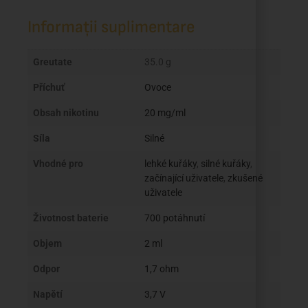
Informații suplimentare
Greutate
35.0 g
Příchuť
Ovoce
Obsah nikotinu
20 mg/ml
Síla
Silné
Vhodné pro
lehké kuřáky
,
silné kuřáky
,
začínající uživatele
,
zkušené
uživatele
Životnost baterie
700 potáhnutí
Objem
2 ml
Odpor
1,7 ohm
Napětí
3,7 V