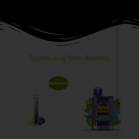
Snusni si aj tieto dobroty.
Reduceri!