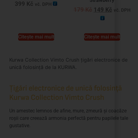
Strawberry
399
Kč
vč. DPH
179
Kč
149
Kč
vč. DPH
Citește mai mult
Citește mai mult
Kurwa Collection Vimto Crush țigări electronice de
unică folosință de la KURWA.
Țigări electronice de unică folosință
Kurwa Collection Vimto Crush
Un amestec lemnos de afine, mure, zmeură și coacăze
roșii care creează armonia perfectă pentru papilele tale
gustative.