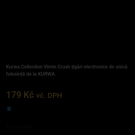
Kurwa Collection Vimto Crush țigări electronice de unică
folosință de la KURWA.
179
Kč
vč. DPH
Stoc epuizat