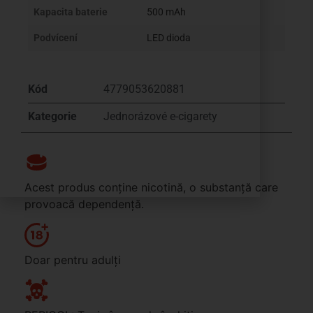
Kapacita baterie
500 mAh
Podvícení
LED dioda
Kód
4779053620881
Kategorie
Jednorázové e-cigarety
Acest produs conține nicotină, o substanță care
provoacă dependență.
Doar pentru adulți