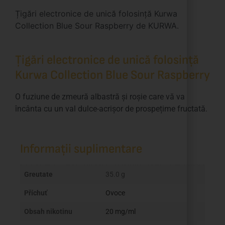
Țigări electronice de unică folosință Kurwa
Collection Blue Sour Raspberry de KURWA.
Țigări electronice de unică folosință
Kurwa Collection Blue Sour Raspberry
O fuziune de zmeură albastră și roșie care vă va
încânta cu un val dulce-acrișor de prospețime fructată.
Informații suplimentare
Greutate
35.0 g
Příchuť
Ovoce
Obsah nikotinu
20 mg/ml