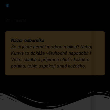
Stoc epuizat
Názor odborníka
Že si ještě neměl modrou malinu? Neboj
Kurwa to dokáže věruhodně napodobit !
Velmi sladká a příjemná chuť v každém
potahu, tohle uspokojí snad každého.