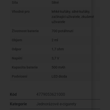
Síla
Silné
Vhodné pro
lehké kuřáky
,
silné kuřáky
,
začínající uživatele
,
zkušené
uživatele
Životnost baterie
700 potáhnutí
Objem
2 ml
Odpor
1,7 ohm
Napětí
3,7 V
Kapacita baterie
500 mAh
Podvícení
LED dioda
Kód
4779053621000
Kategorie
Jednorázové e-cigarety