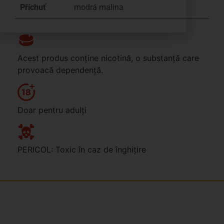
Příchuť
modrá malina
Acest produs conține nicotină, o substanță care
provoacă dependență.
Doar pentru adulți
PERICOL: Toxic în caz de înghițire
Jsme rodinná česká firma s mladým a odhodlaným
týmem. Rádi vám se vším pomůžeme. Tváři SNUSim.to